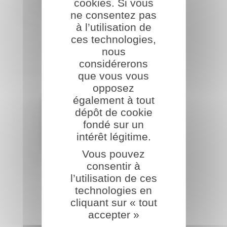
cookies. Si vous
ne consentez pas
à l’utilisation de
ces technologies,
Thérapeute Julie Guerbet
nous
site web / internet
considérerons
que vous vous
opposez
également à tout
dépôt de cookie
fondé sur un
intérêt légitime.
MadeinRugby
site web / internet